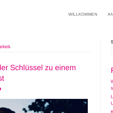
WILLKOMMEN
A
keit̵
er Schlüssel zu einem
st
W
s
L
U
K