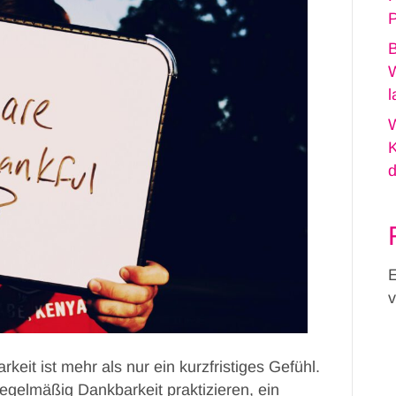
P
B
W
l
K
d
E
v
eit ist mehr als nur ein kurzfristiges Gefühl.
egelmäßig Dankbarkeit praktizieren, ein