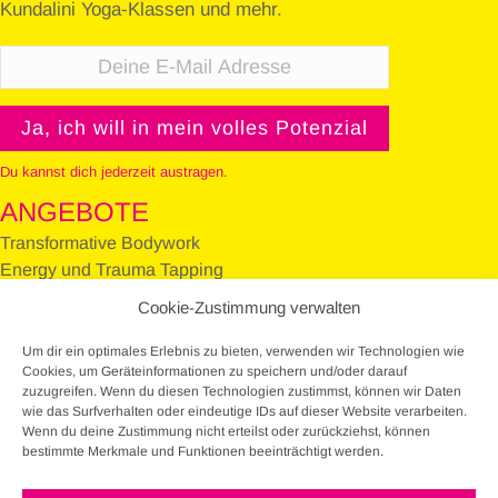
Kundalini Yoga-Klassen und mehr.
Du kannst dich jederzeit austragen.
ANGEBOTE
Transformative Bodywork
Energy und Trauma Tapping
Kundalini Yoga
Cookie-Zustimmung verwalten
Workshops und Trainings
Preise und Konditionen
Um dir ein optimales Erlebnis zu bieten, verwenden wir Technologien wie
Cookies, um Geräteinformationen zu speichern und/oder darauf
KONTAKT
zuzugreifen. Wenn du diesen Technologien zustimmst, können wir Daten
wie das Surfverhalten oder eindeutige IDs auf dieser Website verarbeiten.
+49 156 7962 0124
Wenn du deine Zustimmung nicht erteilst oder zurückziehst, können
bestimmte Merkmale und Funktionen beeinträchtigt werden.
info[at]freetheqi.de